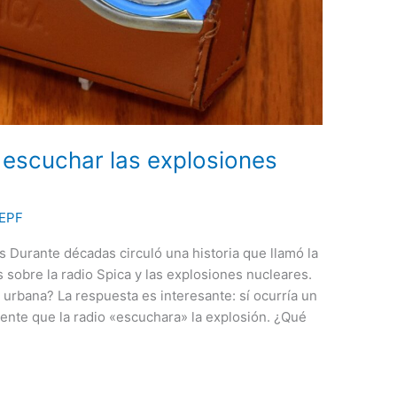
 escuchar las explosiones
EPF
s Durante décadas circuló una historia que llamó la
 sobre la radio Spica y las explosiones nucleares.
urbana? La respuesta es interesante: sí ocurría un
nte que la radio «escuchara» la explosión. ¿Qué