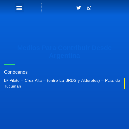
T
W
w
h
i
a
t
t
t
s
e
a
r
p
p
Medios Para Contribuir Desde
Argentina
Conócenos
Bº Piloto – Cruz Alta – (entre La BRDS y Alderetes) – Pcia. de
Tucumán