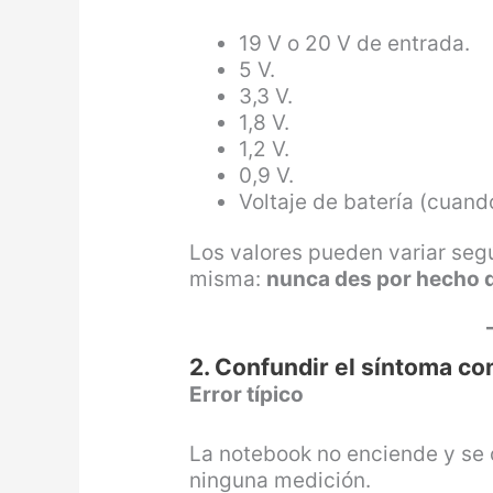
19 V o 20 V de entrada.
5 V.
3,3 V.
1,8 V.
1,2 V.
0,9 V.
Voltaje de batería (cuand
Los valores pueden variar segú
misma:
nunca des por hecho q
2. Confundir el síntoma con
Error típico
La notebook no enciende y se c
ninguna medición.