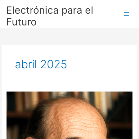
Ir
Electrónica para el
al
contenido
Futuro
abril 2025
En
memoria
al
profesor
Pepe:
homenaje
y