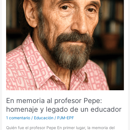
legado
de
un
educador
En memoria al profesor Pepe:
homenaje y legado de un educador
1 comentario
/
Educación
/
PJM-EPF
Quién fue el profesor Pepe En primer lugar, la memoria del