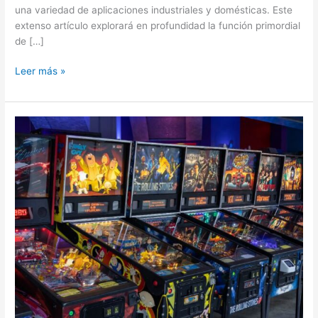
una variedad de aplicaciones industriales y domésticas. Este
extenso artículo explorará en profundidad la función primordial
de […]
Leer más »
El
Pinball,
153
años
¡que
historia!