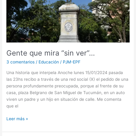
Gente que mira “sin ver”…
3 comentarios
/
Educación
/
PJM-EPF
Una historia que interpela Anoche lunes 15/01/2024 pasada
las 23hs recibo a través de una red social (X) el pedido de una
persona profundamente preocupada, porque al frente de su
casa, plaza Belgrano de San Miguel de Tucumán, en un auto
viven un padre y un hijo en situación de calle. Me comenta
que el
Leer más »