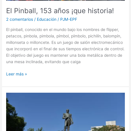
El Pinball, 153 años ¡que historia!
2 comentarios
/
Educación
/
PJM-EPF
El pinball, conocido en el mundo bajo los nombres de flipper,
petacos, pinbola, pimbola, pímbol, pímbolo, pichilín, balompín,
millonseta o milloncete. Es un juego de salón electromecánico
que incorporó en el final de sus tiempos electrónica de control.
El objetivo del juego es mantener una bola metálica dentro de
una mesa inclinada, evitando que caiga
Leer más »
Gente
que
mira
“sin
ver”…