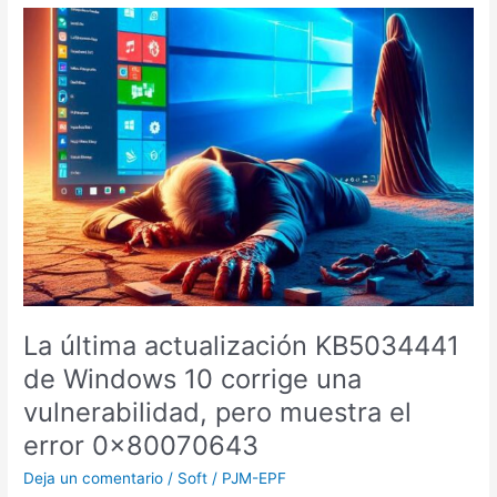
La
última
actualización
KB5034441
de
Windows
10
corrige
una
vulnerabilidad,
pero
muestra
el
error
La última actualización KB5034441
0x80070643
de Windows 10 corrige una
vulnerabilidad, pero muestra el
error 0x80070643
Deja un comentario
/
Soft
/
PJM-EPF