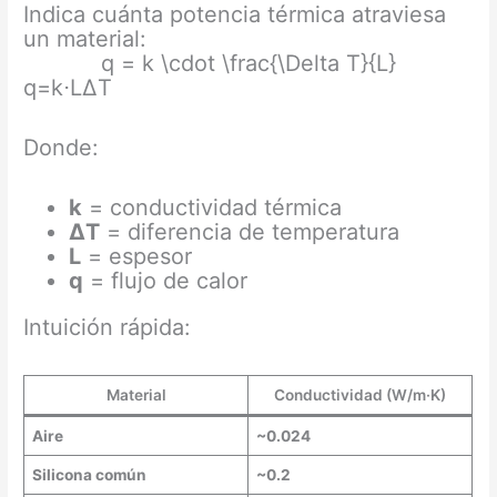
Indica cuánta potencia térmica atraviesa
un material:
q = k \cdot \frac{\Delta T}{L}
q=k⋅LΔT​
Donde:
k
= conductividad térmica
ΔT
= diferencia de temperatura
L
= espesor
q
= flujo de calor
Intuición rápida:
Material
Conductividad (W/m·K)
Aire
~0.024
Silicona común
~0.2