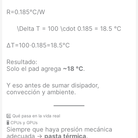
R=0.185°C/W
\Delta T = 100 \cdot 0.185 = 18.5 °C
ΔT=100⋅0.185=18.5°C
Resultado:
Solo el pad agrega
~18 °C
.
Y eso antes de sumar disipador,
convección y ambiente.
4️⃣ Qué pasa en la vida real
🖥 CPUs y GPUs
Siempre que haya presión mecánica
adecuada →
pasta térmica
.