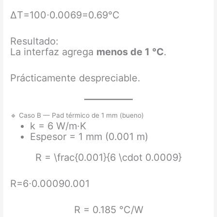
ΔT=100⋅0.0069=0.69°C
Resultado:
La interfaz agrega
menos de 1 °C
.
Prácticamente despreciable.
🔹 Caso B — Pad térmico de 1 mm (bueno)
k = 6 W/m·K
Espesor = 1 mm (0.001 m)
R = \frac{0.001}{6 \cdot 0.0009}
R=6⋅0.00090.001​
R = 0.185 °C/W