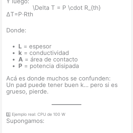
Y luego:
\Delta T = P \cdot R_{th}
ΔT=P⋅Rth​
Donde:
L
= espesor
k
= conductividad
A
= área de contacto
P
= potencia disipada
Acá es donde muchos se confunden:
Un pad puede tener buen k… pero si es
grueso, pierde.
3️⃣ Ejemplo real: CPU de 100 W
Supongamos: