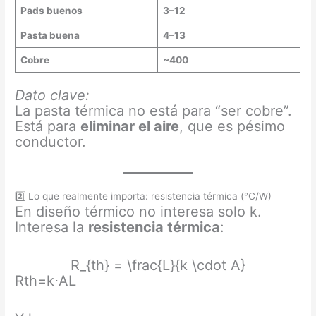
Pads buenos
3–12
Pasta buena
4–13
Cobre
~400
Dato clave:
La pasta térmica no está para “ser cobre”.
Está para
eliminar el aire
, que es pésimo
conductor.
2️⃣ Lo que realmente importa: resistencia térmica (°C/W)
En diseño térmico no interesa solo k.
Interesa la
resistencia térmica
:
R_{th} = \frac{L}{k \cdot A}
Rth​=k⋅AL​