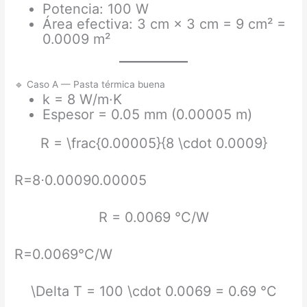
Potencia: 100 W
Área efectiva: 3 cm × 3 cm = 9 cm² =
0.0009 m²
🔹 Caso A — Pasta térmica buena
k = 8 W/m·K
Espesor = 0.05 mm (0.00005 m)
R = \frac{0.00005}{8 \cdot 0.0009}
R=8⋅0.00090.00005​
R = 0.0069 °C/W
R=0.0069°C/W
\Delta T = 100 \cdot 0.0069 = 0.69 °C