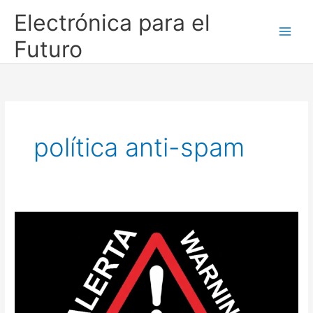
Ir
Electrónica para el
al
contenido
Futuro
política anti-spam
Comentarios
bajo
moderación
y
política
anti-
SPAM