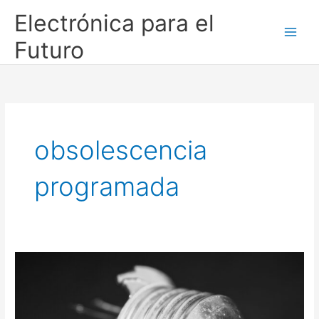
Ir
Electrónica para el
al
contenido
Futuro
obsolescencia
programada
Obsolescencia
programada:
qué
es,