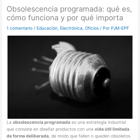
Obsolescencia programada: qué es,
cómo funciona y por qué importa
1 comentario
/
Educación
,
Electrónica
,
Oficios
/ Por
PJM-EPF
La
obsolescencia programada
es una estrategia industrial
que consiste en diseñar productos con una
vida útil limitada
de forma deliberada
, de modo que fallen o queden obsoletos