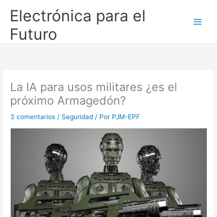
Ir
Electrónica para el
al
contenido
Futuro
La IA para usos militares ¿es el
próximo Armagedón?
3 comentarios
/
Seguridad
/ Por
PJM-EPF