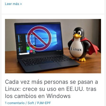
Leer más »
Cada
vez
más
personas
se
pasan
a
Linux:
crece
su
uso
en
Cada vez más personas se pasan a
EE.UU.
Linux: crece su uso en EE.UU. tras
tras
los
los cambios en Windows
cambios
1 comentario
/
Soft
/
PJM-EPF
en