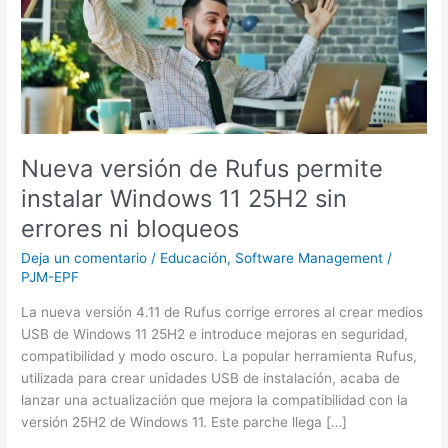
permite
instalar
Windows
11
25H2
sin
errores
ni
Nueva versión de Rufus permite
bloqueos
instalar Windows 11 25H2 sin
errores ni bloqueos
Deja un comentario
/
Educación
,
Software Management
/
PJM-EPF
La nueva versión 4.11 de Rufus corrige errores al crear medios
USB de Windows 11 25H2 e introduce mejoras en seguridad,
compatibilidad y modo oscuro. La popular herramienta Rufus,
utilizada para crear unidades USB de instalación, acaba de
lanzar una actualización que mejora la compatibilidad con la
versión 25H2 de Windows 11. Este parche llega […]