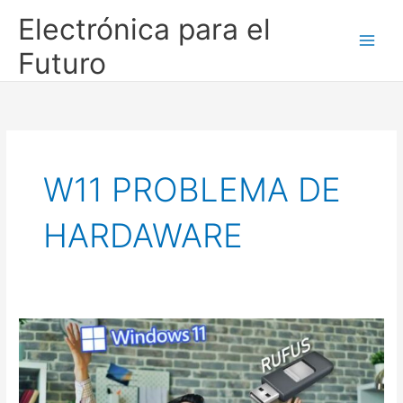
Ir
Electrónica para el
al
contenido
Futuro
W11 PROBLEMA DE
HARDAWARE
Nueva
versión
de
Rufus