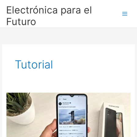
Ir
Electrónica para el
al
contenido
Futuro
Tutorial
Descargar
videos
X
Android
fácil
desde
Samsung