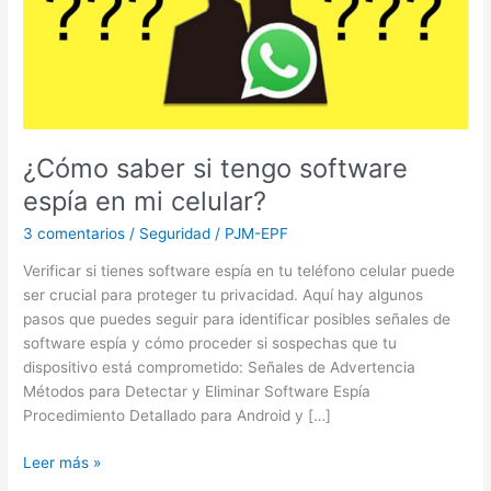
software
espía
en
mi
celular?
¿Cómo saber si tengo software
espía en mi celular?
3 comentarios
/
Seguridad
/
PJM-EPF
Verificar si tienes software espía en tu teléfono celular puede
ser crucial para proteger tu privacidad. Aquí hay algunos
pasos que puedes seguir para identificar posibles señales de
software espía y cómo proceder si sospechas que tu
dispositivo está comprometido: Señales de Advertencia
Métodos para Detectar y Eliminar Software Espía
Procedimiento Detallado para Android y […]
Leer más »