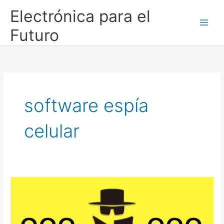
Ir
Electrónica para el
al
contenido
Futuro
software espía
celular
¿Cómo
saber
si
tengo