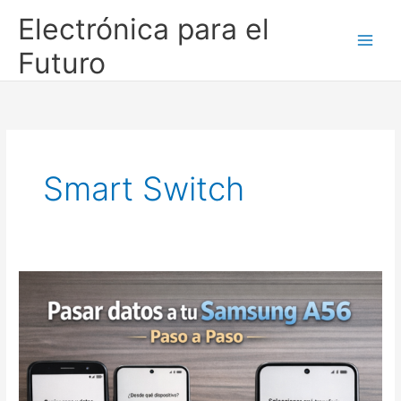
Ir
Electrónica para el
al
contenido
Futuro
Smart Switch
Cómo
pasar
toda
tu
información
de
un