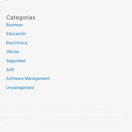
Categorías
Business
Educación
Electrónica
Oficios
Seguridad
Soft
Software Management
Uncategorized
<
p
style
=»
text-align: center»
>
<
span
style
=»
color:#ffffff;font-
weight:600″
>
EPF ELECTRÓNICA PARA EL FUTURO · Todos los
derechos reservados
<
span
class
=»
elementor-dynamic-year»
>
</
span
>
</
span
>
</
p
>