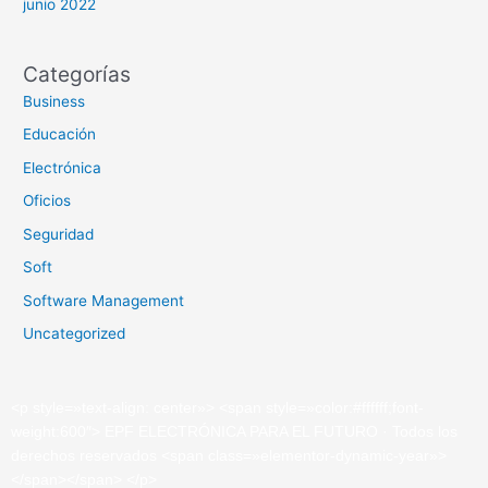
junio 2022
Categorías
Business
Educación
Electrónica
Oficios
Seguridad
Soft
Software Management
Uncategorized
<
p
style
=»
text-align: center»
>
<
span
style
=»
color:#ffffff;font-
weight:600″
>
EPF ELECTRÓNICA PARA EL FUTURO · Todos los
derechos reservados
<
span
class
=»
elementor-dynamic-year»
>
</
span
>
</
span
>
</
p
>