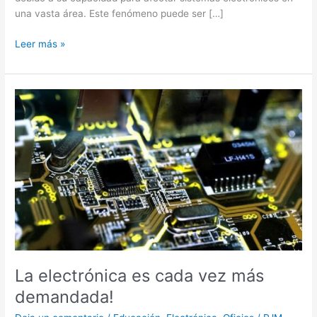
una vasta área. Este fenómeno puede ser […]
Leer más »
La
electrónica
es
cada
vez
más
demandada!
La electrónica es cada vez más
demandada!