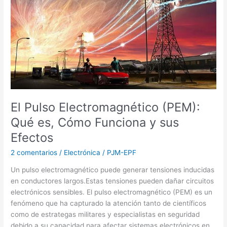
Qué
es,
Cómo
Funciona
y
sus
Efectos
El Pulso Electromagnético (PEM):
Qué es, Cómo Funciona y sus
Efectos
2 comentarios
/
Electrónica
/
PJM-EPF
Un pulso electromagnético puede generar tensiones inducidas
en conductores largos.Estas tensiones pueden dañar circuitos
electrónicos sensibles. El pulso electromagnético (PEM) es un
fenómeno que ha capturado la atención tanto de científicos
como de estrategas militares y especialistas en seguridad
debido a su capacidad para afectar sistemas electrónicos en