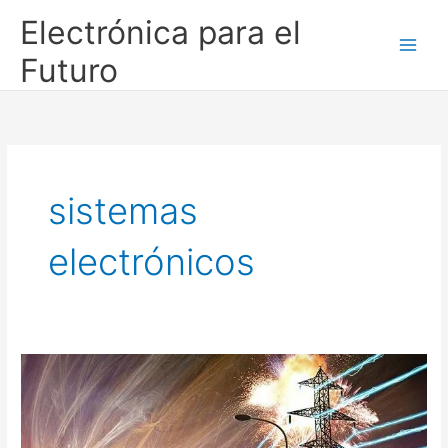
Ir
Electrónica para el
al
contenido
Futuro
sistemas
electrónicos
El
Pulso
Electromagnético
(PEM):