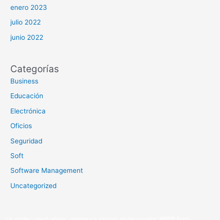
enero 2023
julio 2022
junio 2022
Categorías
Business
Educación
Electrónica
Oficios
Seguridad
Soft
Software Management
Uncategorized
<
p
style
=»
text-align: center»
>
<
span
style
=»
color:#ffffff;font-