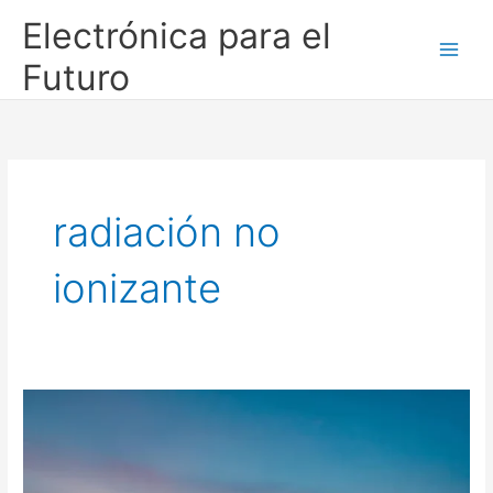
Ir
Electrónica para el
al
contenido
Futuro
radiación no
ionizante
📡
Antenas
de
celulares