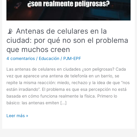
📡 Antenas de celulares en la
ciudad: por qué no son el problema
que muchos creen
4 comentarios
/
Educación
/
PJM-EPF
Las antenas de celulares en ciudades ¿son peligrosas? Cada
vez que aparece una antena de telefonía en un barrio, se
repite la misma reacción: miedo, rechazo y la idea de que “nos
están irradiando”. El problema es que esa percepción no está
basada en cómo funciona realmente la física. Primero lo
básico: las antenas emiten […]
Leer más »