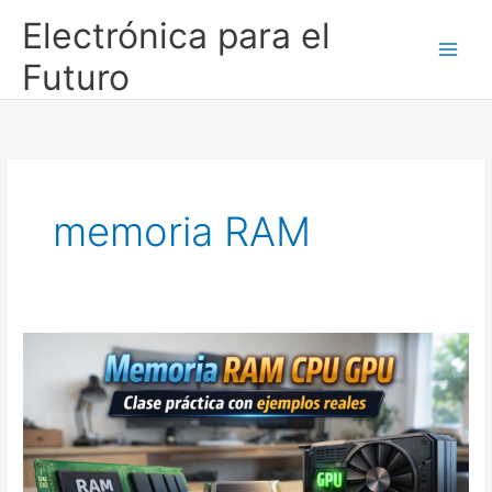
Ir
Electrónica para el
al
contenido
Futuro
memoria RAM
Clase
práctica
sobre
CPU
GPU
RAM