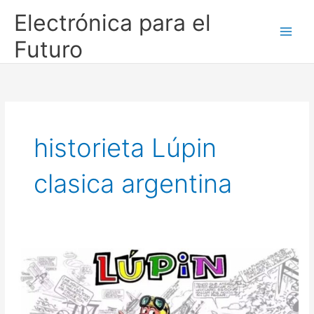
Ir
Electrónica para el
al
contenido
Futuro
historieta Lúpin
clasica argentina
LÚPIN
¡un
pasaje
al