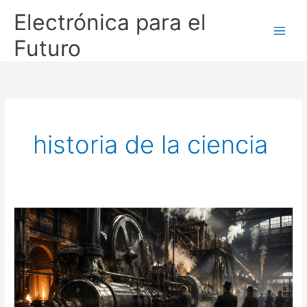
Ir
Electrónica para el
al
contenido
Futuro
historia de la ciencia
La
extraña
historia
de
la
termodinámica:
cuando