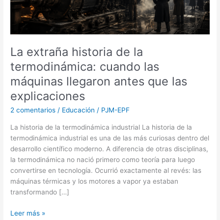
las
máquinas
llegaron
antes
La extraña historia de la
que
termodinámica: cuando las
las
explicaciones
máquinas llegaron antes que las
explicaciones
2 comentarios
/
Educación
/
PJM-EPF
La historia de la termodinámica industrial La historia de la
termodinámica industrial es una de las más curiosas dentro del
desarrollo científico moderno. A diferencia de otras disciplinas,
la termodinámica no nació primero como teoría para luego
convertirse en tecnología. Ocurrió exactamente al revés: las
máquinas térmicas y los motores a vapor ya estaban
transformando […]
Leer más »