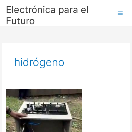
Ir
Electrónica para el
al
contenido
Futuro
hidrógeno
¡El
descubrimiento
del
siglo!
(cocina
con
agua