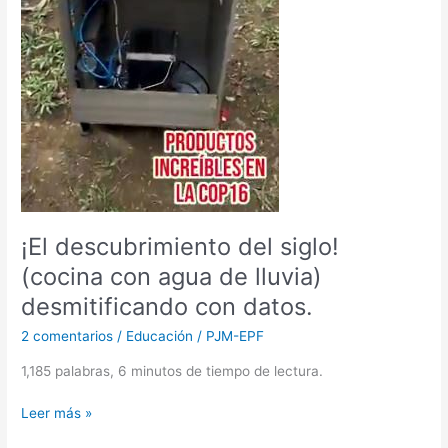
de
lluvia)
desmitificando
con
datos.
¡El descubrimiento del siglo!
(cocina con agua de lluvia)
desmitificando con datos.
2 comentarios
/
Educación
/
PJM-EPF
1,185 palabras, 6 minutos de tiempo de lectura.
Leer más »