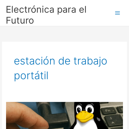
Ir
Electrónica para el
al
contenido
Futuro
estación de trabajo
portátil
Cómo
crear
un
pendrive