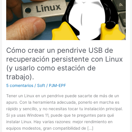
USB
de
recuperación
persistente
con
Linux
(y
usarlo
Cómo crear un pendrive USB de
como
recuperación persistente con Linux
estación
de
(y usarlo como estación de
trabajo).
trabajo).
5 comentarios
/
Soft
/
PJM-EPF
Tener un Linux en un pendrive puede sacarte de más de un
apuro. Con la herramienta adecuada, ponerlo en marcha es
rápido y sencillo, y no necesitas tocar tu instalación principal.
Si ya usas Windows 11, puede que te preguntes para qué
instalar Linux. Hay varias razones: mejor rendimiento en
equipos modestos, gran compatibilidad de […]