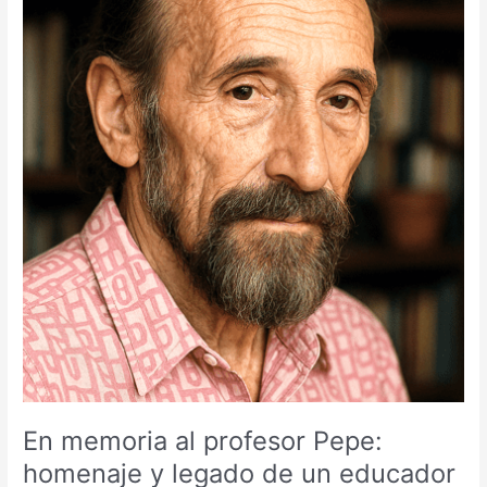
Pepe:
homenaje
y
legado
de
un
educador
En memoria al profesor Pepe:
homenaje y legado de un educador