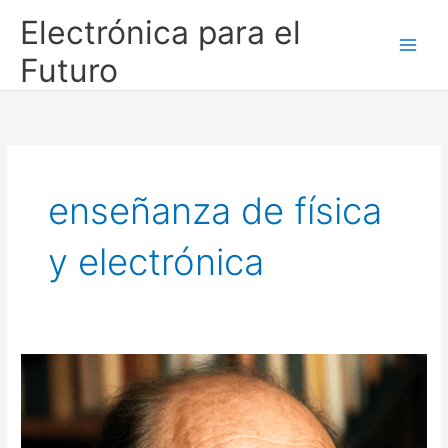
Ir
Electrónica para el
al
contenido
Futuro
enseñanza de física
y electrónica
En
memoria
al
profesor