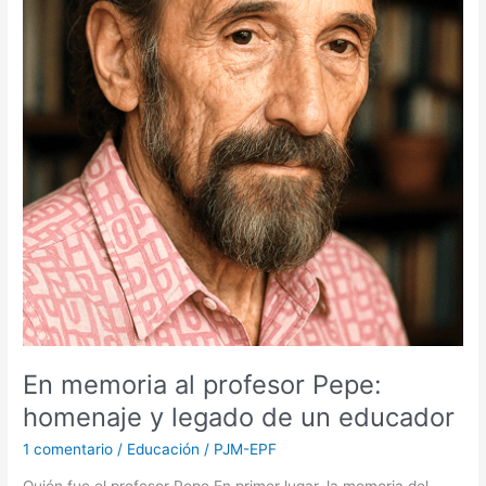
legado
de
un
educador
En memoria al profesor Pepe:
homenaje y legado de un educador
1 comentario
/
Educación
/
PJM-EPF