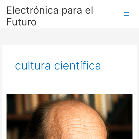
Ir
Electrónica para el
al
contenido
Futuro
cultura científica
En
memoria
al
profesor
Pepe:
homenaje
y