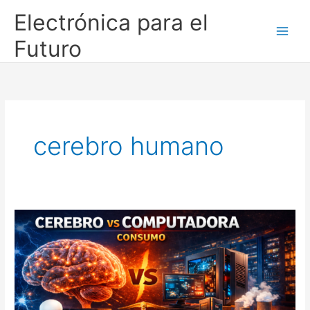
Ir
Electrónica para el
al
contenido
Futuro
cerebro humano
Cerebro
vs
computadora:
consumo
energético
y
potencia