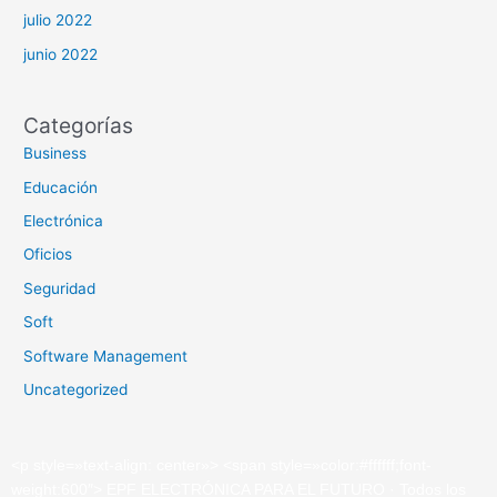
julio 2022
junio 2022
Categorías
Business
Educación
Electrónica
Oficios
Seguridad
Soft
Software Management
Uncategorized
<
p
style
=»
text-align: center»
>
<
span
style
=»
color:#ffffff;font-
weight:600″
>
EPF ELECTRÓNICA PARA EL FUTURO · Todos los