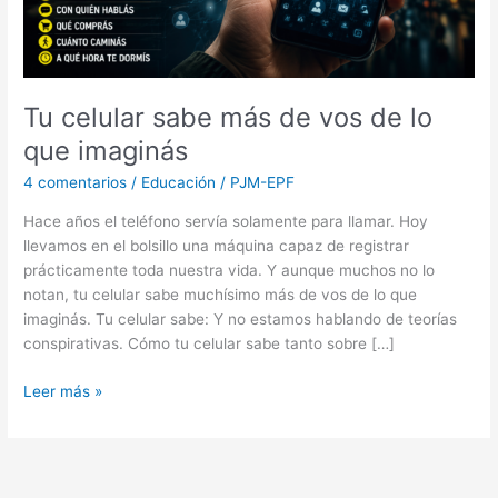
lo
que
imaginás
Tu celular sabe más de vos de lo
que imaginás
4 comentarios
/
Educación
/
PJM-EPF
Hace años el teléfono servía solamente para llamar. Hoy
llevamos en el bolsillo una máquina capaz de registrar
prácticamente toda nuestra vida. Y aunque muchos no lo
notan, tu celular sabe muchísimo más de vos de lo que
imaginás. Tu celular sabe: Y no estamos hablando de teorías
conspirativas. Cómo tu celular sabe tanto sobre […]
Leer más »