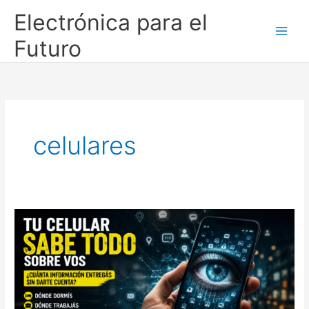
Ir
Electrónica para el
al
contenido
Futuro
celulares
Tu
celular
sabe
más
de
vos
de