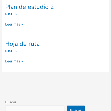
Plan de estudio 2
Plan
de
PJM-EPF
estudio
2
Leer más »
Hoja de ruta
Hoja
de
PJM-EPF
ruta
Leer más »
Buscar
Buscar