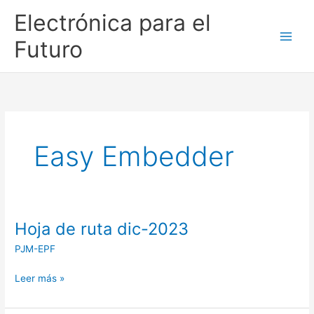
Ir
Electrónica para el
al
contenido
Futuro
Easy Embedder
Hoja de ruta dic-2023
Hoja
de
PJM-EPF
ruta
dic-
Leer más »
2023