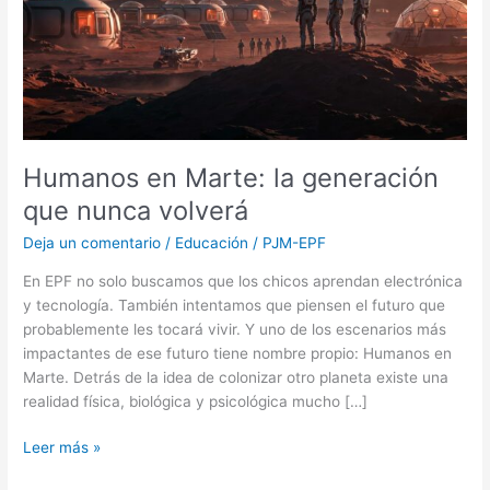
volverá
Humanos en Marte: la generación
que nunca volverá
Deja un comentario
/
Educación
/
PJM-EPF
En EPF no solo buscamos que los chicos aprendan electrónica
y tecnología. También intentamos que piensen el futuro que
probablemente les tocará vivir. Y uno de los escenarios más
impactantes de ese futuro tiene nombre propio: Humanos en
Marte. Detrás de la idea de colonizar otro planeta existe una
realidad física, biológica y psicológica mucho […]
Leer más »