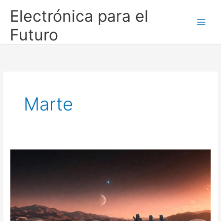
Ir
Electrónica para el
al
contenido
Futuro
Marte
Humanos
en
Marte:
la
generación
que
nunca