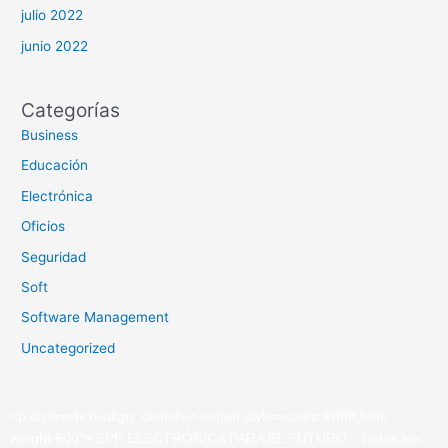
julio 2022
junio 2022
Categorías
Business
Educación
Electrónica
Oficios
Seguridad
Soft
Software Management
Uncategorized
<
p
style
=»
text-align: center»
>
<
span
style
=»
color:#ffffff;font-
weight:600″
>
EPF ELECTRÓNICA PARA EL FUTURO · Todos los