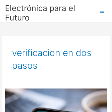
Ir
Electrónica para el
al
contenido
Futuro
verificacion en dos
pasos
¿Qué
es
el
Ghost