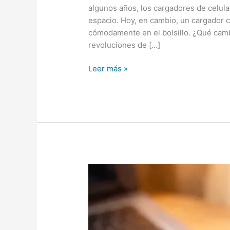
algunos años, los cargadores de celul
espacio. Hoy, en cambio, un cargador c
cómodamente en el bolsillo. ¿Qué camb
revoluciones de […]
Leer más »
Mantenimiento
de
celular
Android:
guía