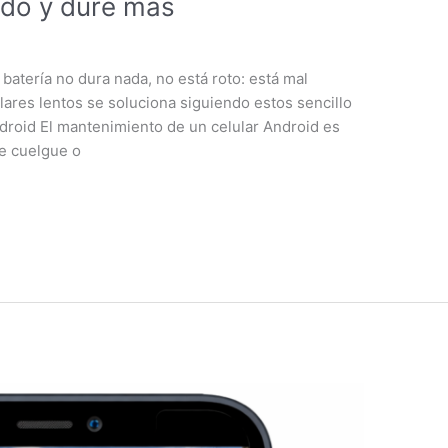
ido y dure más
a batería no dura nada, no está roto: está mal
ulares lentos se soluciona siguiendo estos sencillo
droid El mantenimiento de un celular Android es
se cuelgue o