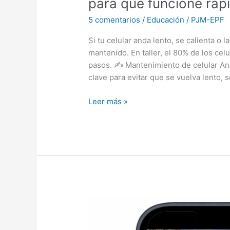
para que funcione ráp
5 comentarios
/
Educación
/
PJM-EPF
Si tu celular anda lento, se calienta o l
mantenido. En taller, el 80% de los cel
pasos. ✍️ Mantenimiento de celular An
clave para evitar que se vuelva lento, 
Leer más »
📍
La
función