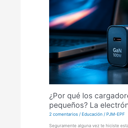
los
cargadores
modernos
son
tan
pequeños?
La
electrónica
que
cambió
nuestra
vida
¿Por qué los cargado
pequeños? La electrón
2 comentarios
/
Educación
/
PJM-EPF
Seguramente alguna vez te hiciste es