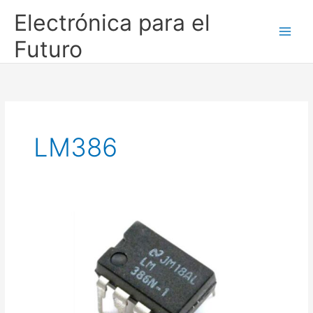
Ir
Electrónica para el
al
contenido
Futuro
LM386
El
LM386:
el
pequeño
amplificador
que
acercó