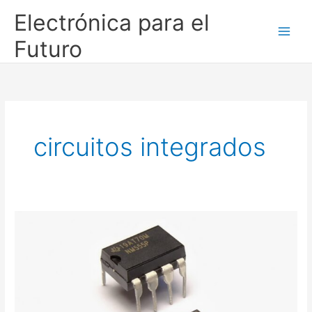
Ir
Electrónica para el
al
contenido
Futuro
circuitos integrados
El
Circuito
Integrado
555:
su
historia
y