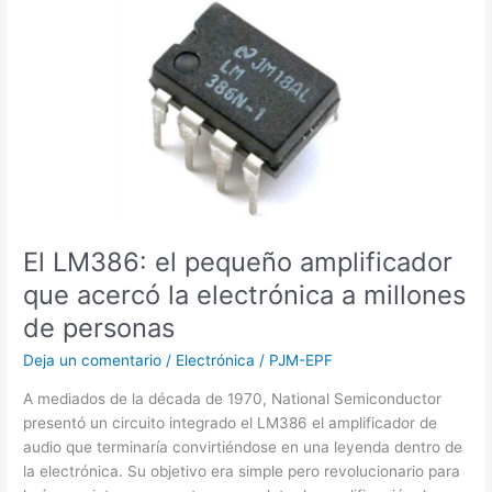
LM386:
el
pequeño
amplificador
que
acercó
la
electrónica
a
millones
El LM386: el pequeño amplificador
de
que acercó la electrónica a millones
personas
de personas
Deja un comentario
/
Electrónica
/
PJM-EPF
A mediados de la década de 1970, National Semiconductor
presentó un circuito integrado el LM386 el amplificador de
audio que terminaría convirtiéndose en una leyenda dentro de
la electrónica. Su objetivo era simple pero revolucionario para