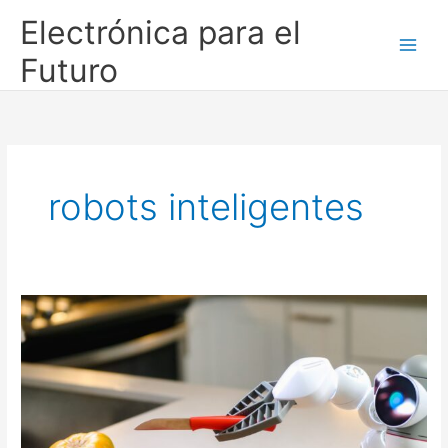
Ir
Electrónica para el
al
contenido
Futuro
robots inteligentes
Origen
y
futuro
de
la
robótica:
de