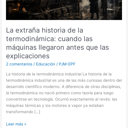
las
máquinas
llegaron
antes
La extraña historia de la
que
termodinámica: cuando las
las
explicaciones
máquinas llegaron antes que las
explicaciones
2 comentarios
/
Educación
/
PJM-EPF
La historia de la termodinámica industrial La historia de la
termodinámica industrial es una de las más curiosas dentro del
desarrollo científico moderno. A diferencia de otras disciplinas,
la termodinámica no nació primero como teoría para luego
convertirse en tecnología. Ocurrió exactamente al revés: las
máquinas térmicas y los motores a vapor ya estaban
transformando […]
Leer más »