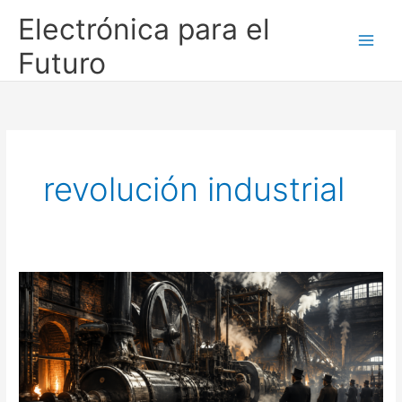
Ir
Electrónica para el
al
contenido
Futuro
revolución industrial
La
extraña
historia
de
la
termodinámica:
cuando