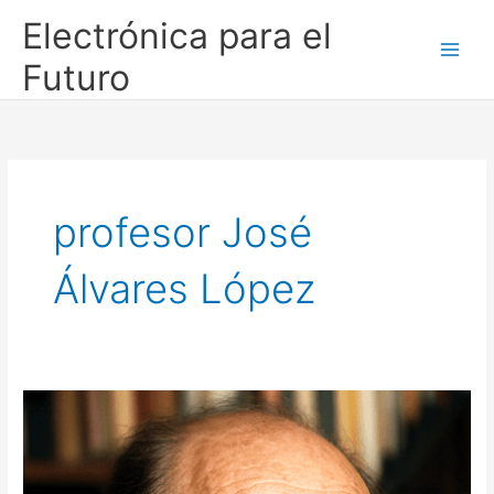
Ir
Electrónica para el
al
contenido
Futuro
profesor José
Álvares López
En
memoria
al
profesor