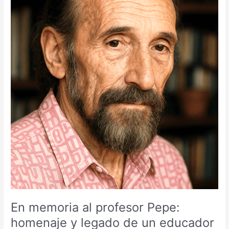
Pepe:
homenaje
y
legado
de
un
educador
En memoria al profesor Pepe:
homenaje y legado de un educador