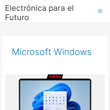
Ir
Electrónica para el
al
contenido
Futuro
Microsoft Windows
Cómo
instalar
Windows
11
24H2
en
hardware