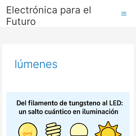
Ir
Electrónica para el
al
contenido
Futuro
lúmenes
💡
Del
filamento
de
tungsteno
al
LED: