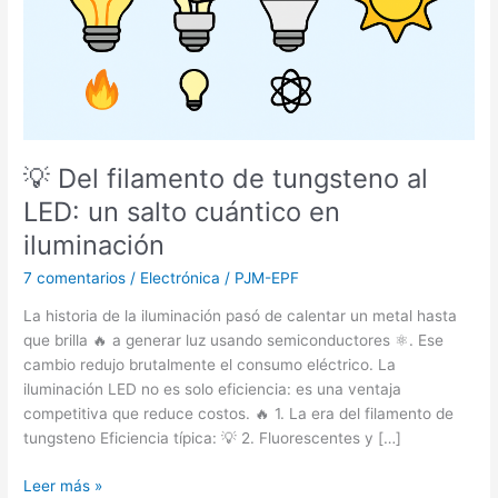
un
salto
cuántico
en
iluminación
💡 Del filamento de tungsteno al
LED: un salto cuántico en
iluminación
7 comentarios
/
Electrónica
/
PJM-EPF
La historia de la iluminación pasó de calentar un metal hasta
que brilla 🔥 a generar luz usando semiconductores ⚛️. Ese
cambio redujo brutalmente el consumo eléctrico. La
iluminación LED no es solo eficiencia: es una ventaja
competitiva que reduce costos. 🔥 1. La era del filamento de
tungsteno Eficiencia típica: 💡 2. Fluorescentes y […]
Leer más »