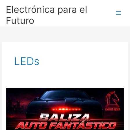
Ir
Electrónica para el
al
contenido
Futuro
LEDs
Baliza
Auto
Fantástico
EPF:
el
clásico
de