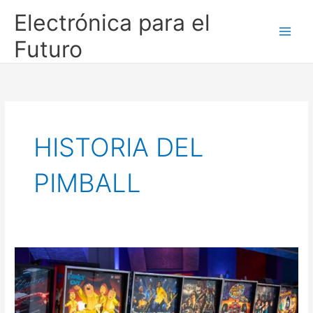
Ir
Electrónica para el
al
contenido
Futuro
HISTORIA DEL
PIMBALL
El
Pinball,
153
años