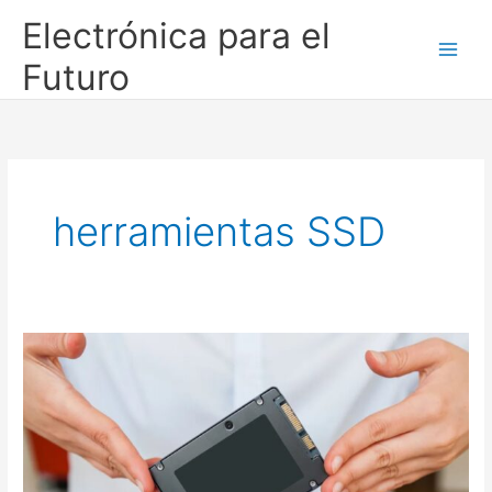
Ir
Electrónica para el
al
contenido
Futuro
herramientas SSD
6
métodos
efectivos
para
reparar
un
disco