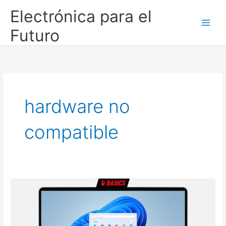
Ir
Electrónica para el
al
contenido
Futuro
hardware no
compatible
Cómo
instalar
Windows
11