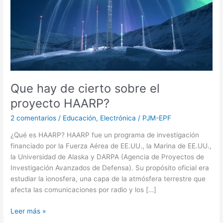
HAARP?
Que hay de cierto sobre el
proyecto HAARP?
2 comentarios
/
Educación
,
Electrónica
/
PJM-EPF
¿Qué es HAARP? HAARP fue un programa de investigación
financiado por la Fuerza Aérea de EE.UU., la Marina de EE.UU.,
la Universidad de Alaska y DARPA (Agencia de Proyectos de
Investigación Avanzados de Defensa). Su propósito oficial era
estudiar la ionosfera, una capa de la atmósfera terrestre que
afecta las comunicaciones por radio y los […]
Leer más »