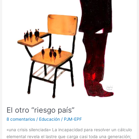
El otro “riesgo país”
8 comentarios
/
Educación
/
PJM-EPF
«una crisis silenciada» La incapacidad para resolver un cálculo
elemental revela el lastre que carga casi toda una generación;