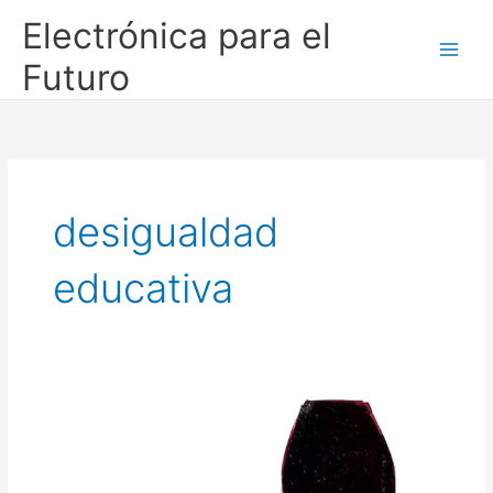
Ir
Electrónica para el
al
contenido
Futuro
desigualdad
educativa
El
otro
“riesgo
país”