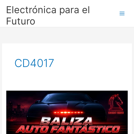
Ir
Electrónica para el
al
contenido
Futuro
CD4017
Baliza
Auto
Fantástico
EPF:
el
clásico
de