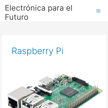
Ir
Electrónica para el
al
contenido
Futuro
Raspberry Pi
Raspberry
Pi:
Una
computadora
en
miniatura
para