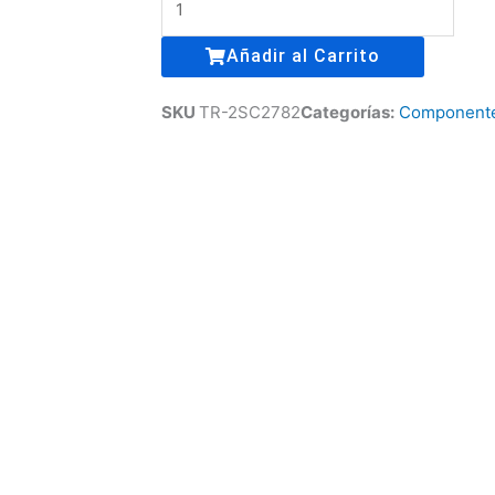
-
PROBATOR
Añadir al Carrito
IVO
Made
SKU
TR-2SC2782
Categorías:
Component
in
Germany
WWII
cantidad