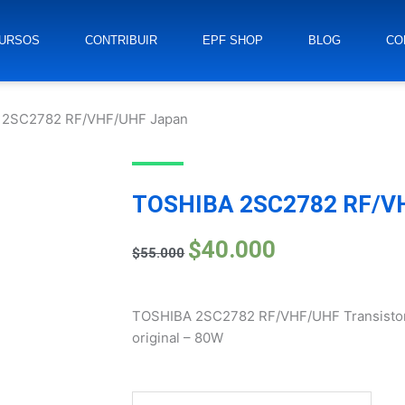
URSOS
CONTRIBUIR
EPF SHOP
BLOG
CO
 2SC2782 RF/VHF/UHF Japan
TOSHIBA 2SC2782 RF/V
$
40.000
El
El
$
55.000
precio
precio
original
actual
era:
es:
TOSHIBA 2SC2782 RF/VHF/UHF Transisto
$55.000.
$40.000.
original – 80W
Tacómetro