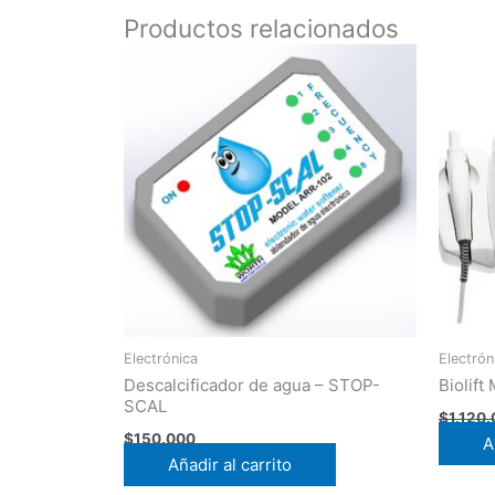
Productos relacionados
Electrónica
Electrón
Descalcificador de agua – STOP-
Biolif
SCAL
$
1.120
$
150.000
A
Añadir al carrito