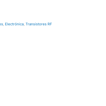
es
,
Electrónica
,
Transistores RF