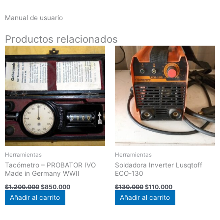
Manual de usuario
Productos relacionados
El
El
El
El
precio
precio
precio
precio
original
actual
original
actual
era:
es:
era:
es:
$1.200.000.
$850.000.
$130.000.
$110.000.
Herramientas
Herramientas
Tacómetro – PROBATOR IVO
Soldadora Inverter Lusqtoff
Made in Germany WWII
ECO-130
$
1.200.000
$
850.000
$
130.000
$
110.000
Añadir al carrito
Añadir al carrito