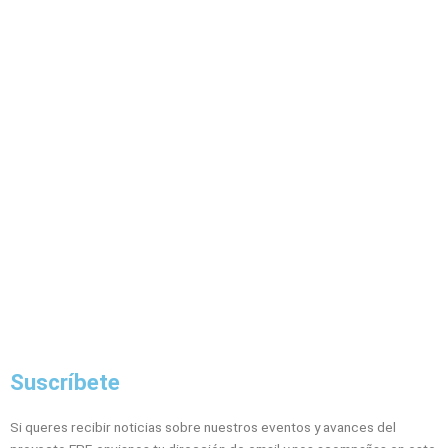
Nosotros
Cursos
Contribuir
EPF Shop
Electrónica
Varios
Blog
Contacto
Política de privacidad
Suscríbete
Si queres recibir noticias sobre nuestros eventos y avances del