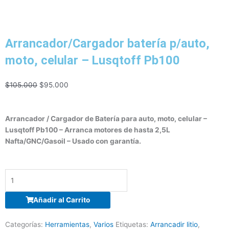
Arrancador/Cargador batería p/auto,
moto, celular – Lusqtoff Pb100
El
El
$
105.000
$
95.000
precio
precio
original
actual
era:
es:
Arrancador / Cargador de Batería para auto, moto, celular –
$105.000.
$95.000.
Lusqtoff Pb100 – Arranca motores de hasta 2,5L
Nafta/GNC/Gasoil – Usado con garantía.
Descalcificador
de
agua
Añadir al Carrito
-
STOP-
Categorías:
Herramientas
,
Varios
Etiquetas:
Arrancadir litio
,