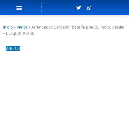
T
W
w
h
i
a
t
t
t
s
Inicio
/
Varios
/ Arrancador/Cargador batería p/auto, moto, celular
e
a
r
p
– Lusqtoff Pb100
p
¡Oferta!