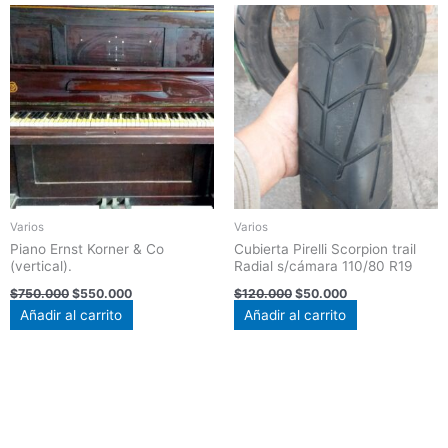
El
El
El
El
precio
precio
precio
precio
original
actual
original
actual
era:
es:
era:
es:
$750.000.
$550.000.
$120.000.
$50.000.
Varios
Varios
Piano Ernst Korner & Co
Cubierta Pirelli Scorpion trail
(vertical).
Radial s/cámara 110/80 R19
$
750.000
$
550.000
$
120.000
$
50.000
Añadir al carrito
Añadir al carrito
Inicio